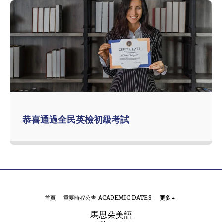
恭喜通過全民英檢初級考試
首頁
重要時程公告 ACADEMIC DATES
更多
馬思朵美語